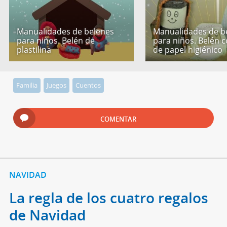
Manualidades de belenes
Manualidades de b
para niños. Belén de
para niños. Belén c
plastilina
de papel higiénico
Familia
Juegos
Cuentos
COMENTAR
NAVIDAD
La regla de los cuatro regalos
de Navidad