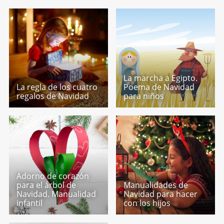
La marcha a Egipto.
La regla de los cuatro
Poema de Navidad
regalos de Navidad
para niños
Adorno de corazón
para el árbol de
Manualidades de
Navidad. Manualidad
Navidad para hacer
infantil
con los hijos