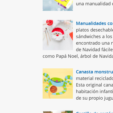
una manualidad d
Manualidades con
platos desechabl
sándwiches a los
encontrado una n
de Navidad fácile
como Papá Noel, árbol de Navida
Canasta monstru
material reciclad
Esta original can
habitación infant
de su propio jugu