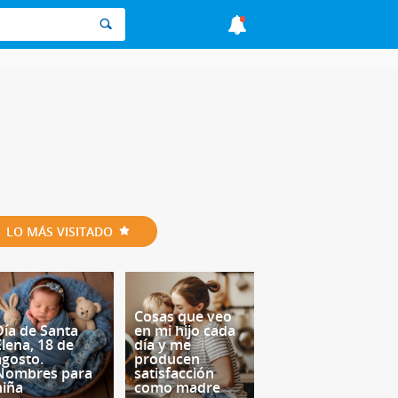
LO MÁS VISITADO
Cosas que veo
Día de Santa
en mi hijo cada
Elena, 18 de
día y me
agosto.
producen
Nombres para
satisfacción
niña
como madre