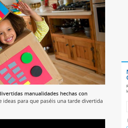
R
l
divertidas manualidades hechas con
e ideas para que paséis una tarde divertida
C