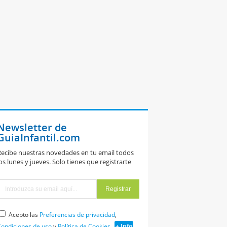
Newsletter de
GuiaInfantil.com
ecibe nuestras novedades en tu email todos
os lunes y jueves. Solo tienes que registrarte
Acepto las
Preferencias de privacidad
,
ondiciones de uso
y
Política de Cookies
+ Info