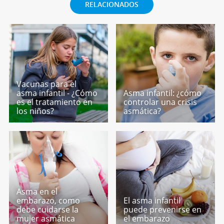
RELACIONADOS
Vacunas para el
asma infantil - ¿Cómo
Asma infantil: ¿cómo
es el tratamiento en
controlar una crisis
los niños?
asmática?
Asma en el
embarazo, como
El asma infantil
debe cuidarse la
puede prevenirse en
mujer asmática
el embarazo