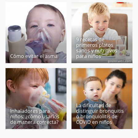
9 recetas de
primeros platos
sanos y nutritivos
Cómo evitar el asma
para niños
La dificultad de
Inhaladores para
distinguir bronquitis
niños: ¿cómo usarlos
o bronquiolitis de
de manera correcta?
COVID en niños