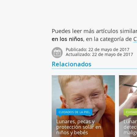
Puedes leer más artículos simila
en los niños
, en la categoría de
C
Publicado:
22 de mayo de 2017
Actualizado:
22 de mayo de 2017
Relacionados
CUIDADOS DE LA PIEL
CUIDAD
Lunares, pecas y
Lunar
protección solar en
detec
niños y bebés
malig