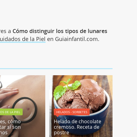
res a
Cómo distinguir los tipos de lunares
uidados de la Piel
en Guiainfantil.com.
OS DE LA PIEL
HELADOS - SORBETES
es, cómo
Helado de chocolate
tar si son
cremoso. Receta de
nos
postre