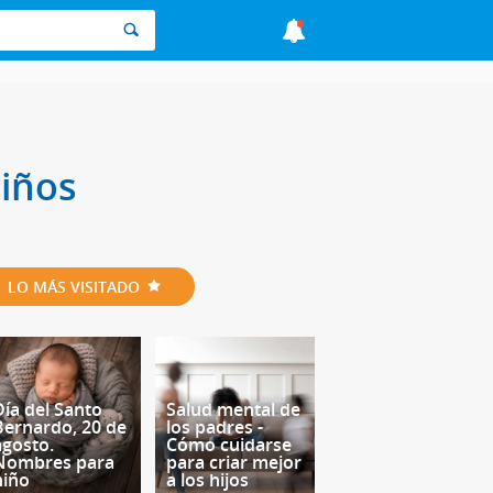
niños
LO MÁS VISITADO
Día del Santo
Salud mental de
Bernardo, 20 de
los padres -
agosto.
Cómo cuidarse
Nombres para
para criar mejor
niño
a los hijos