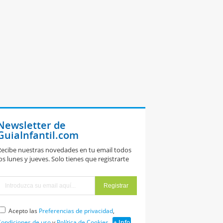
Newsletter de
GuiaInfantil.com
ecibe nuestras novedades en tu email todos
os lunes y jueves. Solo tienes que registrarte
Acepto las
Preferencias de privacidad
,
ondiciones de uso
y
Política de Cookies
+ Info