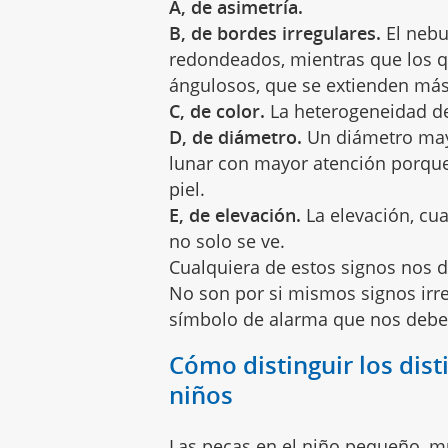
A, de asimetría.
B, de bordes irregulares.
El nebu
redondeados, mientras que los 
ángulosos, que se extienden más
C, de color.
La heterogeneidad de
D, de diámetro.
Un diámetro may
lunar con mayor atención porque
piel.
E, de elevación.
La elevación, cu
no solo se ve.
Cualquiera de estos signos nos 
No son por si mismos signos irre
símbolo de alarma que nos debe
Cómo distinguir los dist
niños
Las pecas en el niño pequeño, m