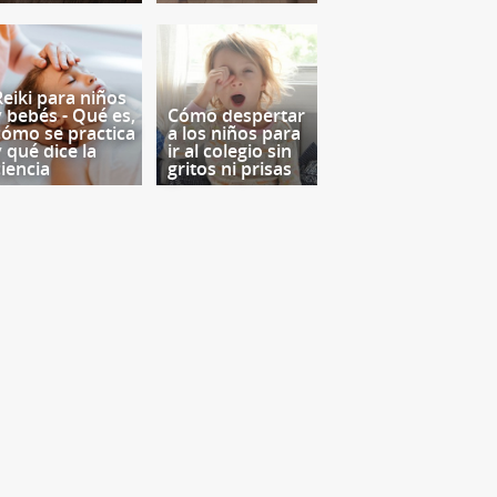
Reiki para niños
y bebés - Qué es,
Cómo despertar
cómo se practica
a los niños para
y qué dice la
ir al colegio sin
ciencia
gritos ni prisas