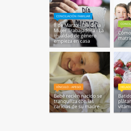
CONCILIACIÓN FAMILIAR
CONCIL
8 de Marzo - Día de la
Mujer Trabajadora - La
Cómo 
igualdad de género
matr
empieza en casa
VÍNCULO - APEGO
HELADO
Bebé recién nacido se
Batid
tranquiliza con las
pláta
carícias de su madre
vitam