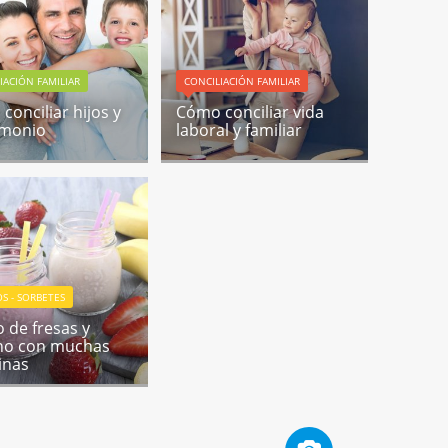
IACIÓN FAMILIAR
CONCILIACIÓN FAMILIAR
conciliar hijos y
Cómo conciliar vida
imonio
laboral y familiar
S - SORBETES
o de fresas y
no con muchas
inas