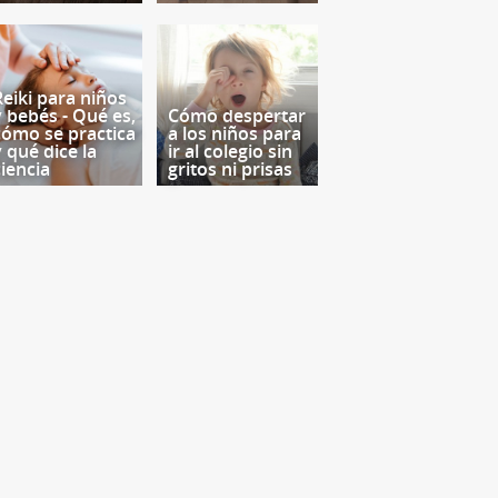
Reiki para niños
y bebés - Qué es,
Cómo despertar
cómo se practica
a los niños para
y qué dice la
ir al colegio sin
ciencia
gritos ni prisas