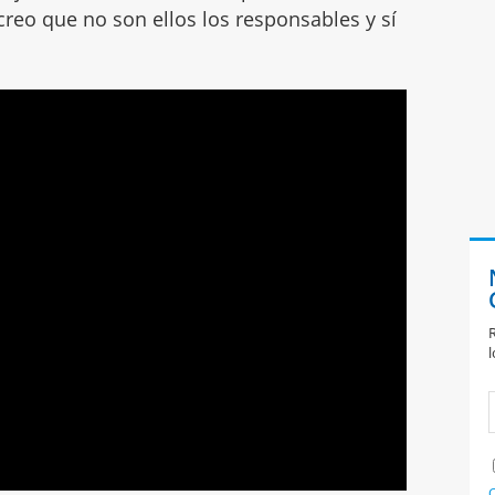
creo que no son ellos los responsables y sí
R
l
C