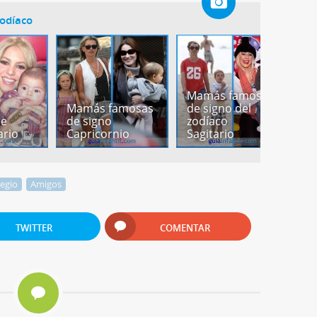
odíaco
Mamás famosas
M
Mamás famosas
de signo del
f
de
de signo
zodíaco
s
ario
Capricornio
Sagitario
d
legio
Amigos
TWITTER
COMENTAR