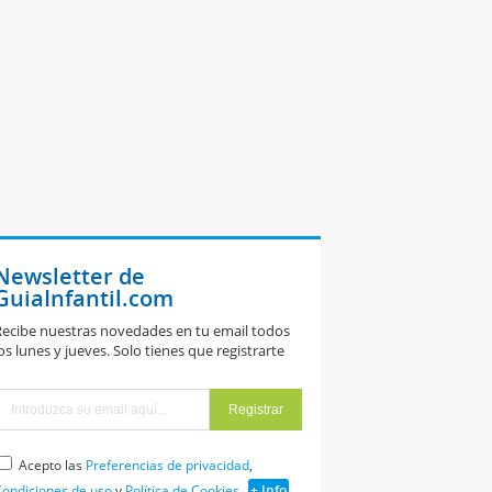
Newsletter de
GuiaInfantil.com
ecibe nuestras novedades en tu email todos
os lunes y jueves. Solo tienes que registrarte
Acepto las
Preferencias de privacidad
,
ondiciones de uso
y
Política de Cookies
+ Info