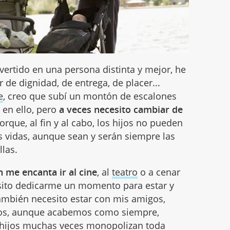
rtido en una persona distinta y mejor, he
de dignidad, de entrega, de placer...
e
, creo que subí un montón de escalones
 en ello, pero
a veces necesito cambiar de
rque, al fin y al cabo, los hijos no pueden
s vidas, aunque sean y serán siempre las
las.
 me encanta ir al cine
, al
teatro
o a cenar
esito dedicarme un momento para estar y
 También necesito estar con mis amigos,
ellos, aunque acabemos como siempre,
os hijos muchas veces monopolizan toda