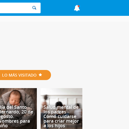
LO MÁS VISITADO
Día del Santo
Salud mental de
Bernardo, 20 de
los padres -
agosto.
Cómo cuidarse
Nombres para
para criar mejor
niño
a los hijos