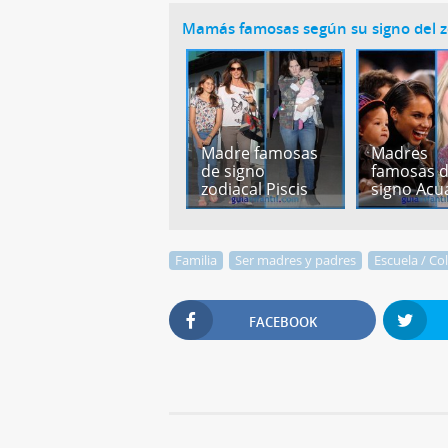
Mamás famosas según su signo del z
Madre famosas
Madres
de signo
famosas 
zodiacal Piscis
signo Acu
Familia
Ser madres y padres
Escuela / Co
FACEBOOK