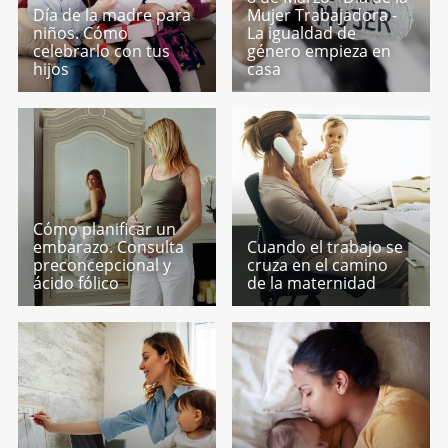
Día de la madre para
Mujer Trabajadora -
niños. Cómo
La igualdad de
celebrarlo con tus
género empieza en
hijos
casa
Cómo planificar un
embarazo. Consulta
Cuando el trabajo se
preconcepcional y
cruza en el camino
ácido fólico
de la maternidad