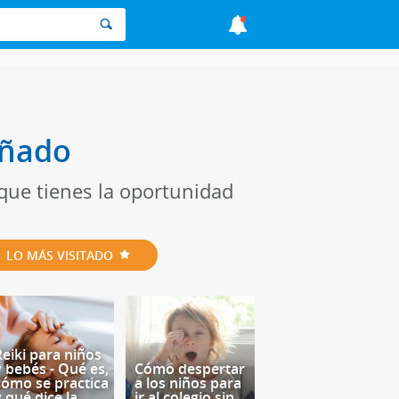
eñado
que tienes la oportunidad
LO MÁS VISITADO
Reiki para niños
y bebés - Qué es,
Cómo despertar
cómo se practica
a los niños para
y qué dice la
ir al colegio sin