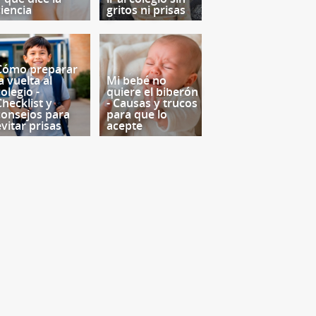
ciencia
gritos ni prisas
Cómo preparar
a vuelta al
Mi bebé no
olegio -
quiere el biberón
Checklist y
- Causas y trucos
consejos para
para que lo
evitar prisas
acepte