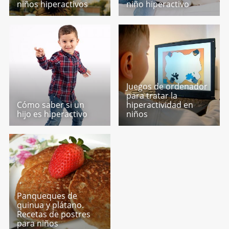
niños hiperactivos
niño hiperactivo
Juegos de ordenador
para tratar la
Cómo saber si un
hiperactividad en
hijo es hiperactivo
niños
Panqueques de
quinua y plátano.
Recetas de postres
para niños