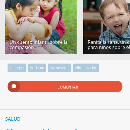
Un cuento infantil sobre la
Ranita la rana, un 
compasión
para niños sobre e
Asperger
Autismo
Autoestima
Alimentación
COMENTAR
SALUD