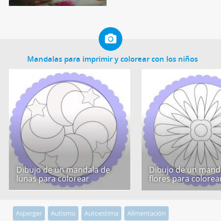
Mandalas para imprimir y colorear con los niños
Dibujo de un mandala de
Dibujo de un mand
lunas para colorear
flores para colorea
Asperger
Autismo
Autoestima
Alimentación