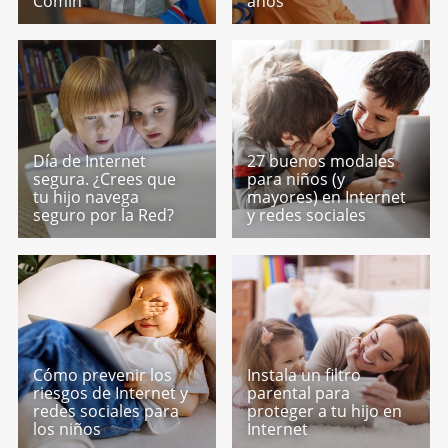
Comín
años
Día de Internet
27 buenos modales
segura. ¿Crees que
para niños (y
tu hijo navega
mayores) en Internet
seguro por la Red?
y redes sociales
Cómo prevenir los
Instala un filtro
riesgos de Internet y
parental para
redes sociales para
proteger a tu hijo en
los niños
Internet