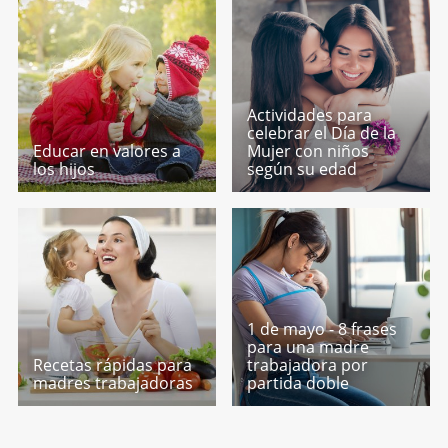
Actividades para
celebrar el Día de la
Educar en valores a
Mujer con niños
los hijos
según su edad
1 de mayo - 8 frases
para una madre
Recetas rápidas para
trabajadora por
madres trabajadoras
partida doble