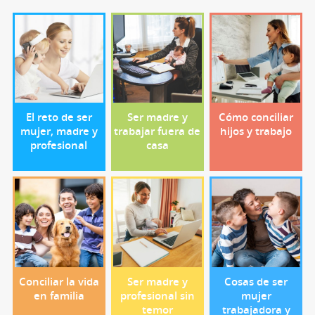
El reto de ser
Ser madre y
Cómo conciliar
mujer, madre y
trabajar fuera de
hijos y trabajo
profesional
casa
Conciliar la vida
Ser madre y
Cosas de ser
en familia
profesional sin
mujer
temor
trabajadora y