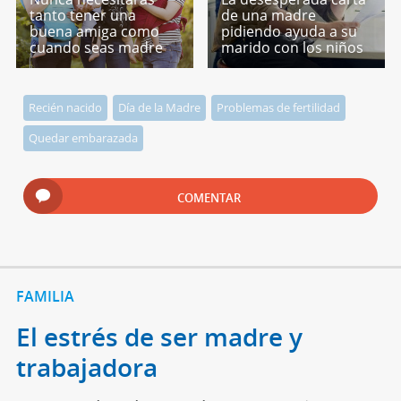
tanto tener una
de una madre
buena amiga como
pidiendo ayuda a su
cuando seas madre
marido con los niños
Recién nacido
Día de la Madre
Problemas de fertilidad
Quedar embarazada
COMENTAR
FAMILIA
El estrés de ser madre y
trabajadora