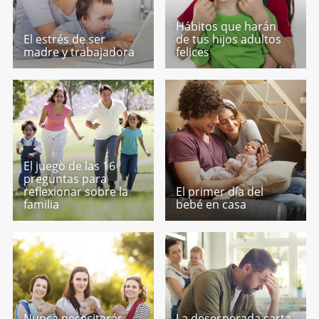
Hábitos que harán
El estrés de ser
de tus hijos adultos
madre y trabajadora
felices
El juego de las 16
preguntas para
reflexionar sobre la
El primer día del
familia
bebé en casa
Nunca necesitarás
La desesperada carta