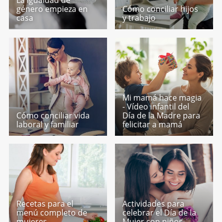
La igualdad de
género empieza en
Cómo conciliar hijos
casa
y trabajo
Mi mamá hace magia
- Vídeo infantil del
Cómo conciliar vida
Día de la Madre para
laboral y familiar
felicitar a mamá
Recetas para el
Actividades para
menú completo de
celebrar el Día de la
mujeres
Mujer con niños