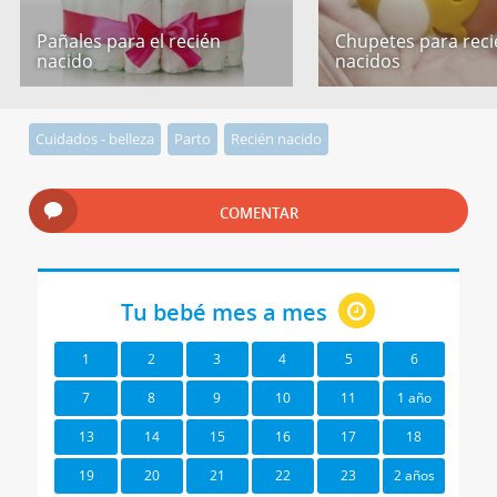
Pañales para el recién
Chupetes para reci
nacido
nacidos
Cuidados - belleza
Parto
Recién nacido
COMENTAR
Tu bebé mes a mes
1
2
3
4
5
6
7
8
9
10
11
1 año
13
14
15
16
17
18
19
20
21
22
23
2 años