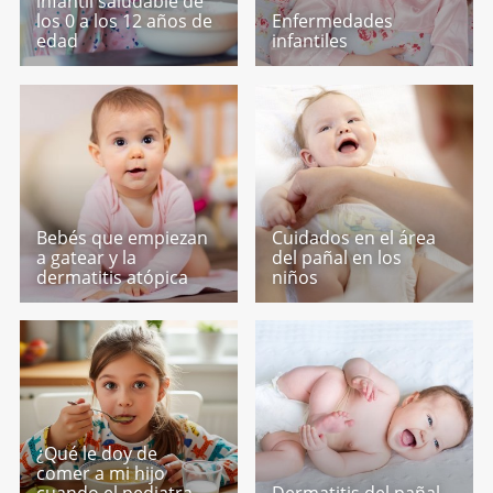
infantil saludable de
los 0 a los 12 años de
Enfermedades
edad
infantiles
Bebés que empiezan
Cuidados en el área
a gatear y la
del pañal en los
dermatitis atópica
niños
¿Qué le doy de
comer a mi hijo