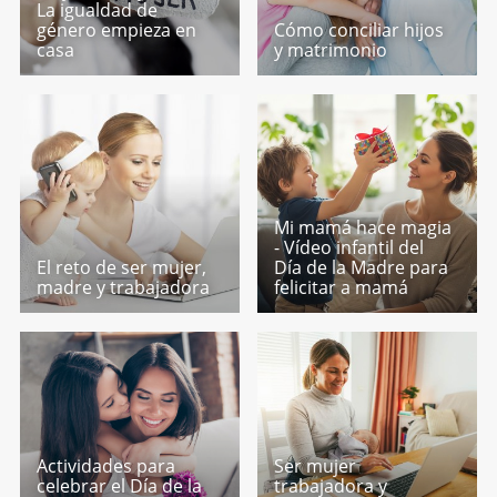
La igualdad de
género empieza en
Cómo conciliar hijos
casa
y matrimonio
Mi mamá hace magia
- Vídeo infantil del
El reto de ser mujer,
Día de la Madre para
madre y trabajadora
felicitar a mamá
Actividades para
Ser mujer
celebrar el Día de la
trabajadora y