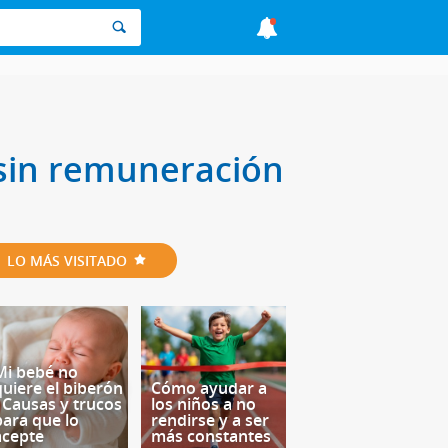
 sin remuneración
LO MÁS VISITADO
Mi bebé no
quiere el biberón
Cómo ayudar a
- Causas y trucos
los niños a no
para que lo
rendirse y a ser
acepte
más constantes