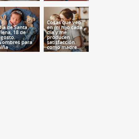
Cosas que veo
Día de Santa
en mi hijo cada
Elena, 18 de
día y me
agosto.
producen
Nombres para
satisfacción
niña
como madre