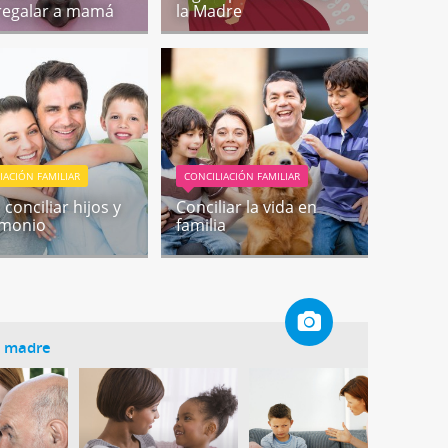
regalar a mamá
la Madre
IACIÓN FAMILIAR
CONCILIACIÓN FAMILIAR
conciliar hijos y
Conciliar la vida en
imonio
familia
a madre