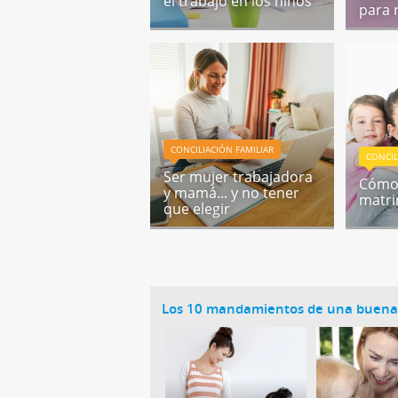
el trabajo en los niños
para 
CONCILIACIÓN FAMILIAR
CONCIL
Ser mujer trabajadora
Cómo 
y mamá... y no tener
matr
que elegir
Los 10 mandamientos de una buen