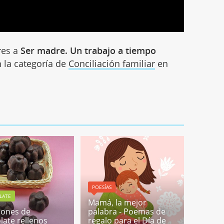
res a
Ser madre. Un trabajo a tiempo
n la categoría de
Conciliación familiar
en
POESÍAS
LATE
Mamá, la mejor
ones de
palabra - Poemas de
late rellenos
regalo para el Día de