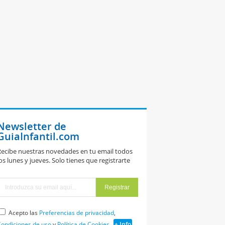
Newsletter de
GuiaInfantil.com
ecibe nuestras novedades en tu email todos
os lunes y jueves. Solo tienes que registrarte
Acepto las
Preferencias de privacidad
,
ondiciones de uso
y
Política de Cookies
+ Info