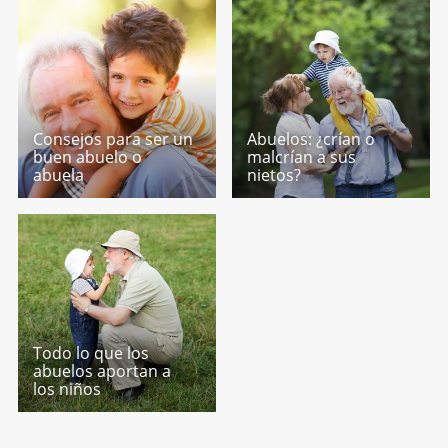
Consejos para ser un
Abuelos: ¿crían o
buen abuelo o
malcrían a sus
abuela
nietos?
Todo lo que los
abuelos aportan a
los niños