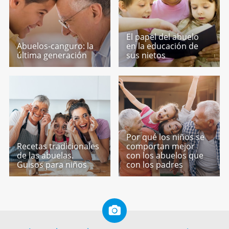
El papel del abuelo
Abuelos-canguro: la
en la educación de
última generación
sus nietos
Por qué los niños se
Recetas tradicionales
comportan mejor
de las abuelas.
con los abuelos que
Guisos para niños
con los padres