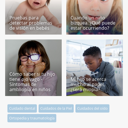
Pruebas para
Cuando un niño
detectar problemas
bizquea. ¿Qué puede
de visión en bebés
estar ocurriendo?
Cómo saber si tu hijo
tiene ojo vago -
Mi hijo se acerca
Síntomas de
mucho al papel,
ambliopía en niños
¿será miopía?
Cuidado dental
Cuidados de la Piel
Cuidados del oído
Ortopedia y traumatología