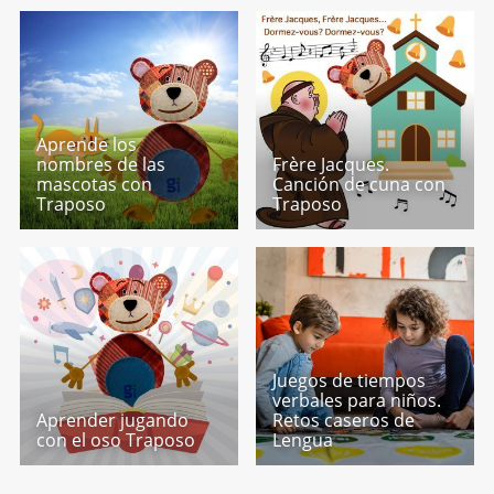
Aprende los
nombres de las
Frère Jacques.
mascotas con
Canción de cuna con
Traposo
Traposo
Juegos de tiempos
verbales para niños.
Aprender jugando
Retos caseros de
con el oso Traposo
Lengua