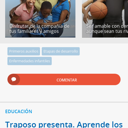
Disfrutar de la compañía de
Ser amable con de
tus familiares y amigos
aunque sean tus ri
Primeros auxilios
Etapas de desarrollo
Enfermedades infantiles
COMENTAR
EDUCACIÓN
Traposo presenta. Aprende los