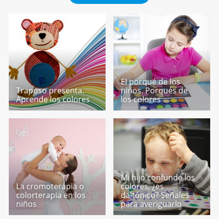
El porqué de los
Traposo presenta.
niños. Porqués de
Aprende los colores
los colores
Mi hijo confunde los
La cromoterapia o
colores, ¿es
colorterapia en los
daltónico? Señales
niños
para averiguarlo