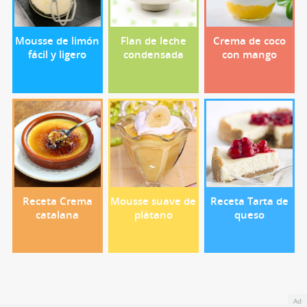
Mousse de limón
Flan de leche
Crema de coco
fácil y ligero
condensada
con mango
Receta Crema
Mousse suave de
Receta Tarta de
catalana
plátano
queso
Ad