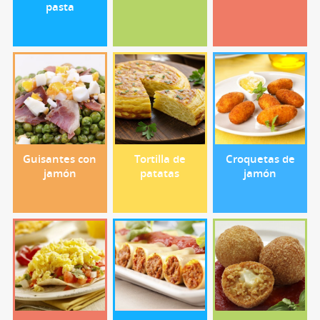
pasta
Guisantes con
Tortilla de
Croquetas de
jamón
patatas
jamón