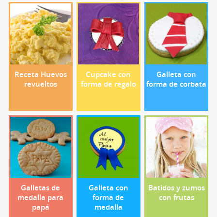
Receta Huevos
Cupcake con
Galleta con
revueltos
forma de regalo
forma de corbata
Galletas de
Galleta con
Batidos y zumos
medalla para
forma de
con frutas
papá
medalla