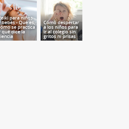
Reiki para niños
y bebés - Qué es,
Cómo despertar
cómo se practica
a los niños para
y qué dice la
ir al colegio sin
ciencia
gritos ni prisas