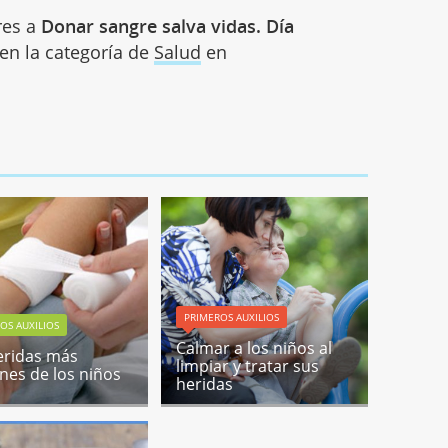
res a
Donar sangre salva vidas. Día
 en la categoría de
Salud
en
PRIMEROS AUXILIOS
OS AUXILIOS
Calmar a los niños al
eridas más
limpiar y tratar sus
es de los niños
heridas