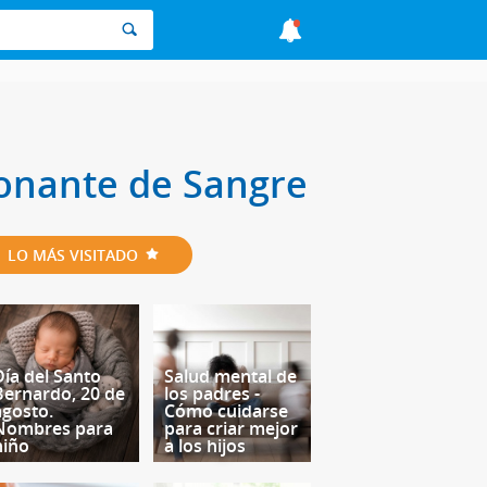
Donante de Sangre
LO MÁS VISITADO
Día del Santo
Salud mental de
Bernardo, 20 de
los padres -
agosto.
Cómo cuidarse
Nombres para
para criar mejor
niño
a los hijos