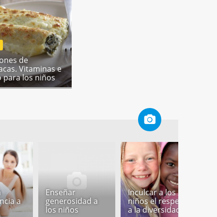
ones de
acas. Vitaminas e
o para los niños
I
a
Enseñar
Inculcar a los
n
ncia a
generosidad a
niños el respeto
p
los niños
a la diversidad
c