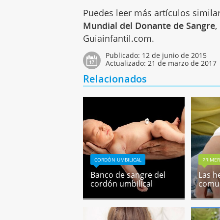
Puedes leer más artículos simila
Mundial del Donante de Sangre
,
Guiainfantil.com.
Publicado:
12 de junio de 2015
Actualizado:
21 de marzo de 2017
Relacionados
CORDÓN UMBILICAL
PRIMER
Banco de sangre del
Las h
cordón umbilical
comun