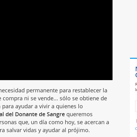
R
 necesidad permanente para restablecer la
l
e compra ni se vende... sólo se obtiene de
 para ayudar a vivir a quienes lo
al del Donante de Sangre
queremos
rsonas que, un día como hoy, se acercan a
C
a salvar vidas y ayudar al prójimo.