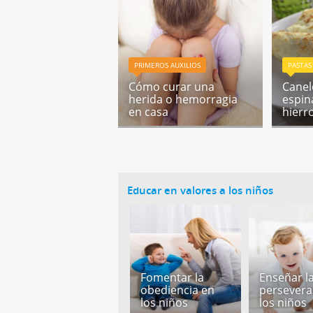
PRIMEROS AUXILIOS
PASTAS
Cómo curar una
Canel
herida o hemorragia
espin
en casa
hierr
Educar en valores a los niños
Fomentar la
Enseñar l
obediencia en
persevera
los niños
los niños