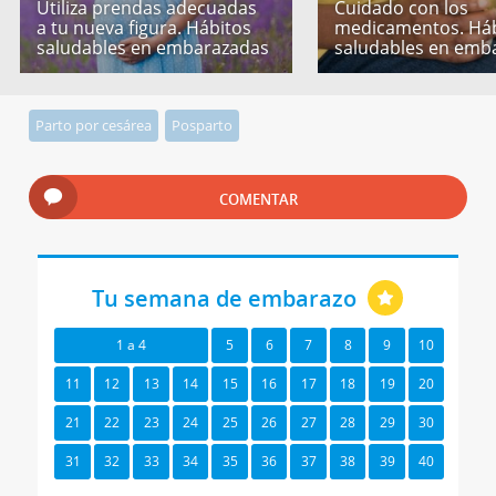
Utiliza prendas adecuadas
Cuidado con los
a tu nueva figura. Hábitos
medicamentos. Háb
saludables en embarazadas
saludables en emb
Parto por cesárea
Posparto
COMENTAR
Tu semana de embarazo
1 a 4
5
6
7
8
9
10
11
12
13
14
15
16
17
18
19
20
21
22
23
24
25
26
27
28
29
30
31
32
33
34
35
36
37
38
39
40