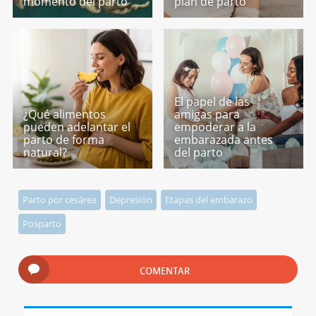
momento del parto
plan de parto
El papel de las
¿Qué alimentos
amigas para
pueden adelantar el
empoderar a la
parto de forma
embarazada antes
natural?
del parto
Parto por cesárea
Depresión
Etapas del embarazo
Posparto
COMENTAR