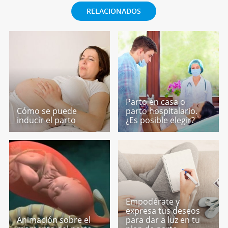
RELACIONADOS
Parto en casa o
Cómo se puede
parto hospitalario.
inducir el parto
¿Es posible elegir?
Empodérate y
expresa tus deseos
Animación sobre el
para dar a luz en tu