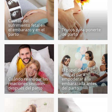
Causas del
sufrimiento fetal en
el embarazo y en el
Trucos para ponerte
parto
de parto
El papel de las
amigas para
Cuándo reanudar las
empoderar a la
relaciones sexuales
embarazada antes
después del parto
del parto