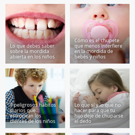
Cómo es el chupete
Lo que debes saber
que menos interfiere
sobre la mordida
en la mordida de
abierta en los niños
bebés y niños
7 peligrosos hábitos
Lo que sí y lo que no
diarios que
hacer para que tu
estropean los
hijo deje de chuparse
dientes de los niños
el dedo