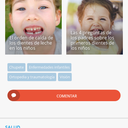
Las 4 preguntas de
El orden de caída de
los padres sobre los
los dientes de leche
primeros dientes de
en los niños
los niños
Chupete
Enfermedades infantiles
Ortopedia y traumatología
Visión
COMENTAR
SALUD