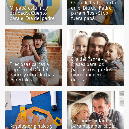
Obra de teatro corta
Mi papá está muy
en el Día del Padre
ocupado. Cuento
para niños - Si yo
para el Día del padre
fuera papá
Día del Padre -
Preciosas cartas a
Frases para los
papá en el Día del
padrastros que los
Padre y otras fechas
niños pueden
especiales
dedicar
Canciones infantiles
Regalos originales y
para papá por el Día