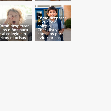
Cómo preparar
la vuelta al
Cómo despertar
colegio -
a los niños para
Checklist y
r al colegio sin
consejos para
ritos ni prisas
evitar prisas