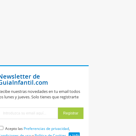
Newsletter de
GuiaInfantil.com
ecibe nuestras novedades en tu email todos
os lunes y jueves. Solo tienes que registrarte
Acepto las
Preferencias de privacidad
,
ondiciones de uso
y
Política de Cookies
+ Info