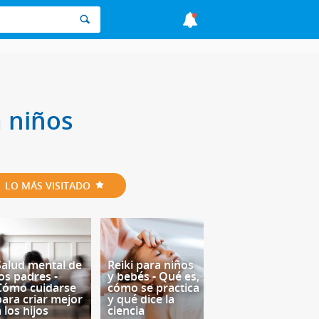
a niños
LO MÁS VISITADO
Salud mental de
Reiki para niños
los padres -
y bebés - Qué es,
Cómo cuidarse
cómo se practica
para criar mejor
y qué dice la
 los hijos
ciencia