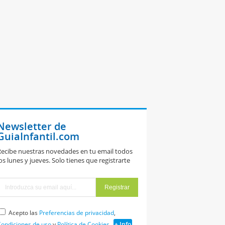
Newsletter de
GuiaInfantil.com
ecibe nuestras novedades en tu email todos
os lunes y jueves. Solo tienes que registrarte
Acepto las
Preferencias de privacidad
,
ondiciones de uso
y
Política de Cookies
+ Info