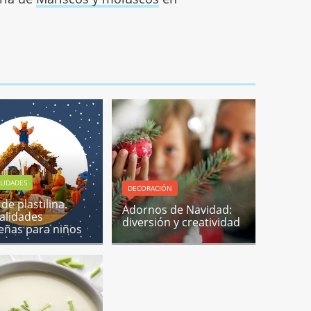
LIDADES
DECORACIÓN
de plastilina.
Adornos de Navidad:
alidades
diversión y creatividad
eñas para niños