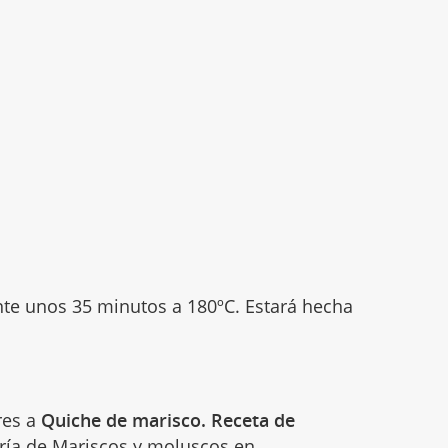
ante unos 35 minutos a 180ºC. Estará hecha
res a
Quiche de marisco. Receta de
oría de
Mariscos y moluscos
en