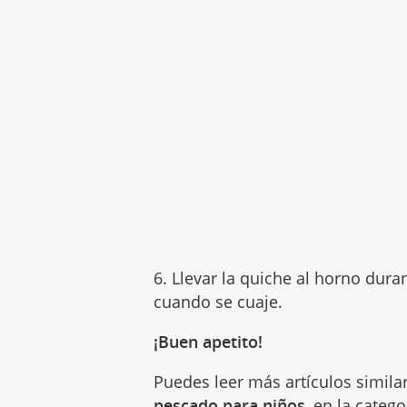
6. Llevar la quiche al horno dur
cuando se cuaje.
¡Buen apetito!
Puedes leer más artículos simila
pescado para niños
, en la categ