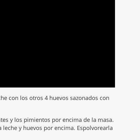
leche con los otros 4 huevos sazonados con
tes y los pimientos por encima de la masa.
a leche y huevos por encima. Espolvorearla