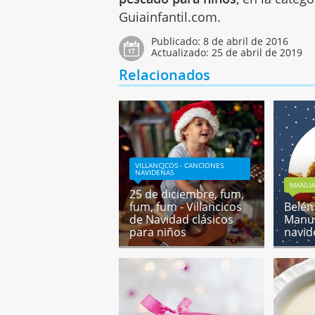
Guiainfantil.com.
Publicado:
8 de abril de 2016
Actualizado:
25 de abril de 2019
Relacionados
VILLANCICOS - CANCIONES
NAVIDEÑAS
MANUA
25 de diciembre, fum,
fum, fum - Villancicos
Belén 
de Navidad clásicos
Manu
para niños
navid