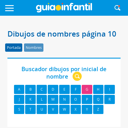
Dibujos de nombres página 10
Portada
Nombres
Buscador dibujos por inicial de
nombre
A
B
C
D
E
F
G
H
I
J
K
L
M
N
O
P
Q
R
S
T
U
V
W
X
Y
Z