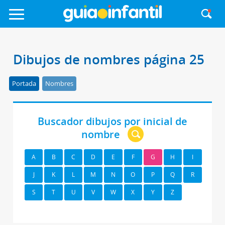
Dibujos de nombres página 25
Portada
Nombres
Buscador dibujos por inicial de
nombre
A
B
C
D
E
F
G
H
I
J
K
L
M
N
O
P
Q
R
S
T
U
V
W
X
Y
Z