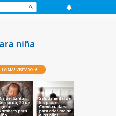
para niña
LO MÁS VISITADO
Día del Santo
Salud mental de
Bernardo, 20 de
los padres -
agosto.
Cómo cuidarse
Nombres para
para criar mejor
niño
a los hijos