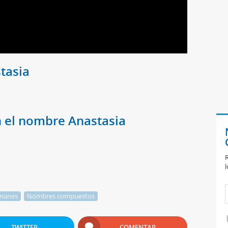
tasia
 el nombre Anastasia
R
l
manes
Nombres compuestos
TWITTER
COMENTAR