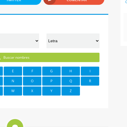
C
Buscar nombres
E
F
G
H
I
N
O
P
Q
R
W
X
Y
Z