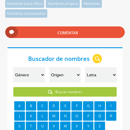
Nombres para niños
Nombres propios
Alemanes
Nombres compuestos
COMENTAR
Buscador de nombres
Buscar nombres
A
B
C
D
E
F
G
H
I
J
K
L
M
N
O
P
Q
R
S
T
U
V
W
X
Y
Z