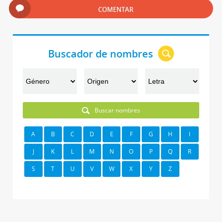
COMENTAR
Buscador de nombres
Buscar nombres
A
B
C
D
E
F
G
H
I
J
K
L
M
N
O
P
Q
R
S
T
U
V
W
X
Y
Z