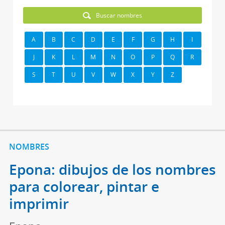
Buscar nombres
A
B
C
D
E
F
G
H
I
J
K
L
M
N
O
P
Q
R
S
T
U
V
W
X
Y
Z
NOMBRES
Epona: dibujos de los nombres
para colorear, pintar e
imprimir