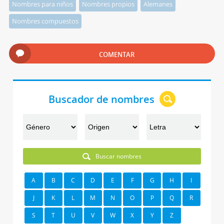
Nombres para niños
Nombres propios
Alemanes
Nombres compuestos
COMENTAR
Buscador de nombres
Buscar nombres
A
B
C
D
E
F
G
H
I
J
K
L
M
N
O
P
Q
R
S
T
U
V
W
X
Y
Z