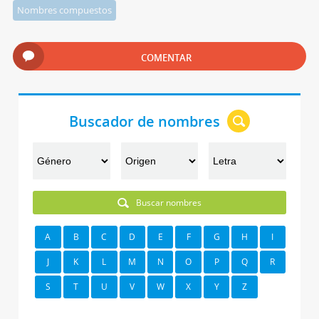
Nombres compuestos
COMENTAR
Buscador de nombres
Buscar nombres
A
B
C
D
E
F
G
H
I
J
K
L
M
N
O
P
Q
R
S
T
U
V
W
X
Y
Z