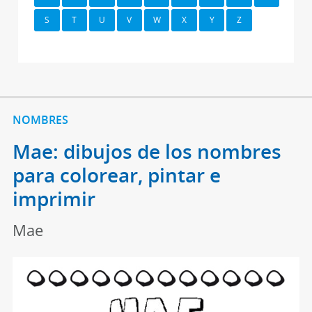
S
T
U
V
W
X
Y
Z
NOMBRES
Mae: dibujos de los nombres
para colorear, pintar e
imprimir
Mae