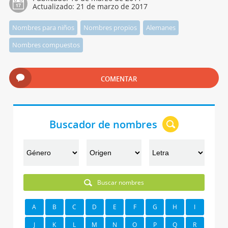
Actualizado:
21 de marzo de 2017
Nombres para niños
Nombres propios
Alemanes
Nombres compuestos
COMENTAR
Buscador de nombres
Buscar nombres
A
B
C
D
E
F
G
H
I
J
K
L
M
N
O
P
Q
R