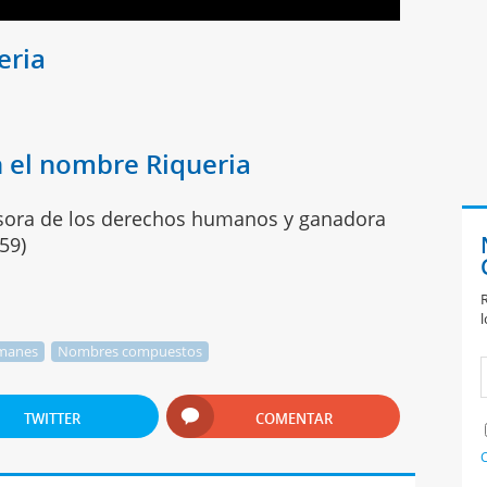
eria
 el nombre Riqueria
sora de los derechos humanos y ganadora
59)
R
l
manes
Nombres compuestos
TWITTER
COMENTAR
C