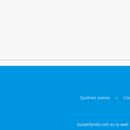
Quiénes somos
Co
GuiaInfantil.com es la web 