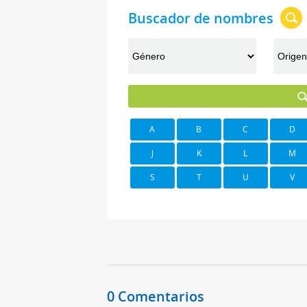
Buscador de nombres
A
B
C
D
J
K
L
M
S
T
U
V
0 Comentarios