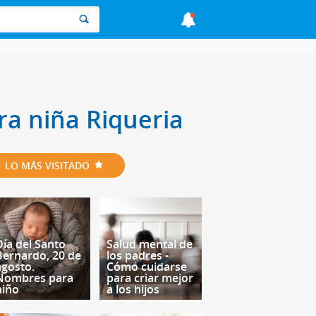
ra niña Riqueria
LO MÁS VISITADO
Día del Santo
Salud mental de
Bernardo, 20 de
los padres -
agosto.
Cómo cuidarse
Nombres para
para criar mejor
niño
a los hijos