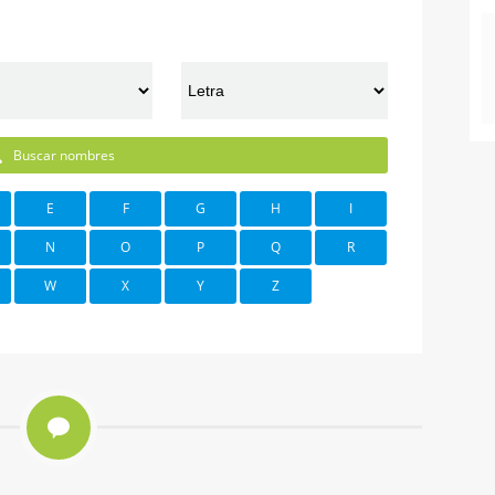
Buscar nombres
E
F
G
H
I
N
O
P
Q
R
W
X
Y
Z