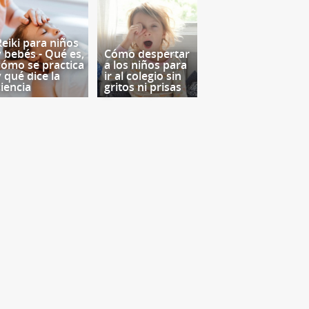
Reiki para niños
y bebés - Qué es,
Cómo despertar
cómo se practica
a los niños para
y qué dice la
ir al colegio sin
ciencia
gritos ni prisas