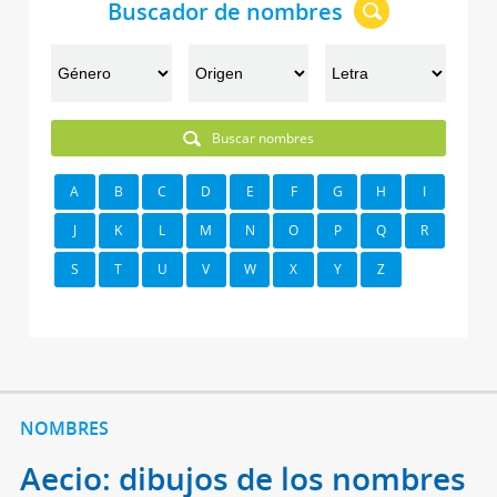
Buscador de nombres
Buscar nombres
A
B
C
D
E
F
G
H
I
J
K
L
M
N
O
P
Q
R
S
T
U
V
W
X
Y
Z
NOMBRES
Aecio: dibujos de los nombres