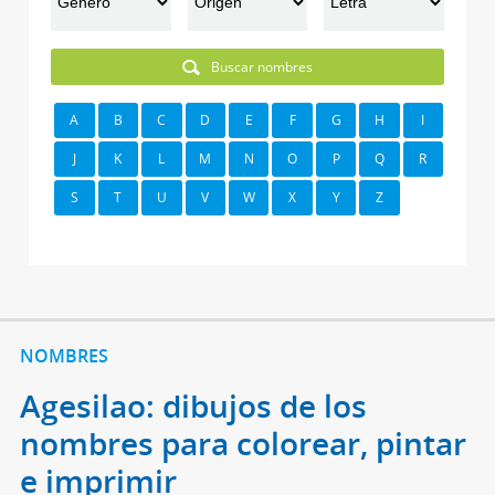
Buscar nombres
A
B
C
D
E
F
G
H
I
J
K
L
M
N
O
P
Q
R
S
T
U
V
W
X
Y
Z
NOMBRES
Agesilao: dibujos de los
nombres para colorear, pintar
e imprimir