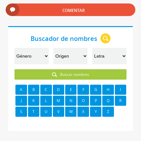
COMENTAR
Buscador de nombres
Buscar nombres
A
B
C
D
E
F
G
H
I
J
K
L
M
N
O
P
Q
R
S
T
U
V
W
X
Y
Z