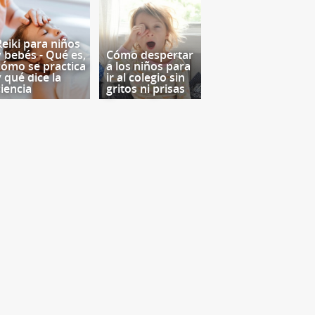
Reiki para niños
y bebés - Qué es,
Cómo despertar
cómo se practica
a los niños para
y qué dice la
ir al colegio sin
ciencia
gritos ni prisas