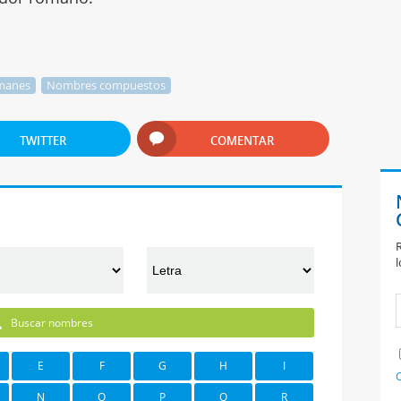
manes
Nombres compuestos
TWITTER
COMENTAR
R
l
Buscar nombres
E
F
G
H
I
C
N
O
P
Q
R