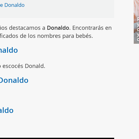
re Donaldo
iños destacamos a
Donaldo
. Encontrarás en
ificados de los nombres para bebés.
naldo
o escocés Donald.
 Donaldo
aldo