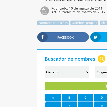
Publicado:
10 de marzo de 2011
Actualizado:
21 de marzo de 2017
Nombres para niñas
Nombres propios
Ale
FACEBOOK
Buscador de nombres
A
B
C
D
J
K
L
M