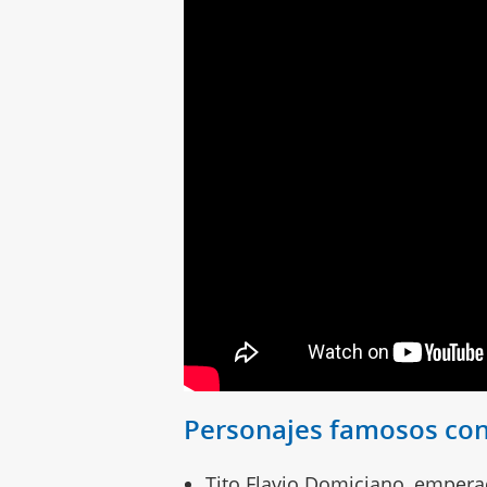
Personajes famosos co
Tito Flavio Domiciano, emper