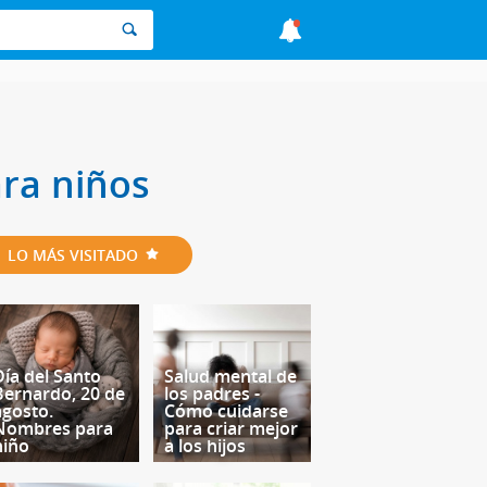
ra niños
LO MÁS VISITADO
Día del Santo
Salud mental de
Bernardo, 20 de
los padres -
agosto.
Cómo cuidarse
Nombres para
para criar mejor
niño
a los hijos