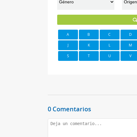
A
B
C
D
J
K
L
M
S
T
U
V
0 Comentarios