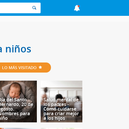
a niños
LO MÁS VISITADO
Día del Santo
Salud mental de
Bernardo, 20 de
los padres -
agosto.
Cómo cuidarse
Nombres para
para criar mejor
niño
a los hijos