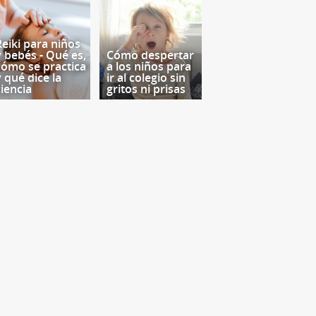
Reiki para niños
y bebés - Qué es,
Cómo despertar
cómo se practica
a los niños para
y qué dice la
ir al colegio sin
ciencia
gritos ni prisas