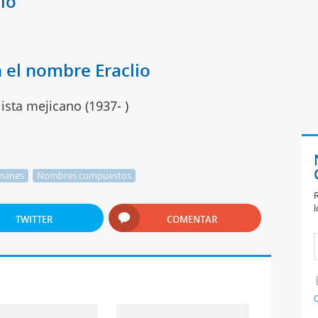
io
 el nombre Eraclio
lista mejicano (1937- )
manes
Nombres compuestos
R
l
TWITTER
COMENTAR
C