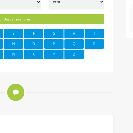
Buscar nombres
E
F
G
H
I
N
O
P
Q
R
W
X
Y
Z