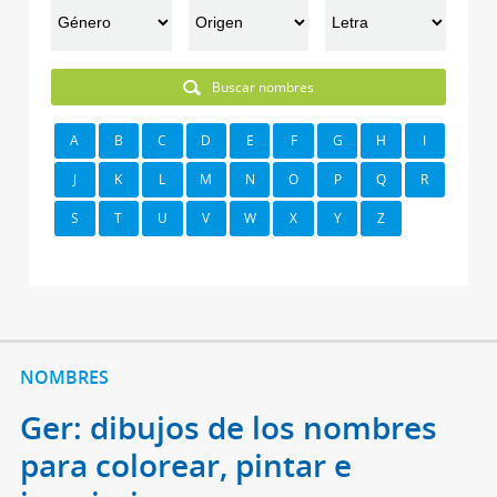
Buscar nombres
A
B
C
D
E
F
G
H
I
J
K
L
M
N
O
P
Q
R
S
T
U
V
W
X
Y
Z
NOMBRES
Ger: dibujos de los nombres
para colorear, pintar e