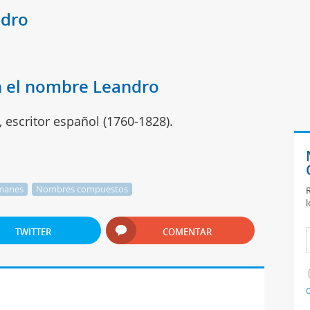
ndro
n el nombre Leandro
 escritor español (1760-1828).
manes
Nombres compuestos
R
l
TWITTER
COMENTAR
C