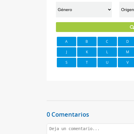
A
B
C
D
J
K
L
M
S
T
U
V
0 Comentarios