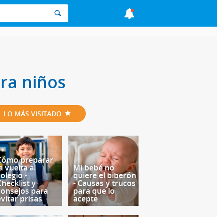
ra niños
LO MÁS VISITADO
Cómo preparar
a vuelta al
Mi bebé no
olegio -
quiere el biberón
Checklist y
- Causas y trucos
consejos para
para que lo
evitar prisas
acepte