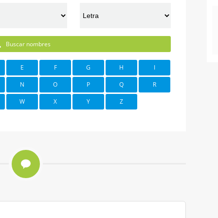
Buscar nombres
E
F
G
H
I
N
O
P
Q
R
W
X
Y
Z