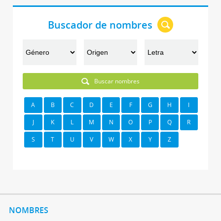
Buscador de nombres
Buscar nombres
A
B
C
D
E
F
G
H
I
J
K
L
M
N
O
P
Q
R
S
T
U
V
W
X
Y
Z
NOMBRES