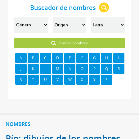
Buscador de nombres
Buscar nombres
A
B
C
D
E
F
G
H
I
J
K
L
M
N
O
P
Q
R
S
T
U
V
W
X
Y
Z
NOMBRES
Pío: dibujos de los nombres