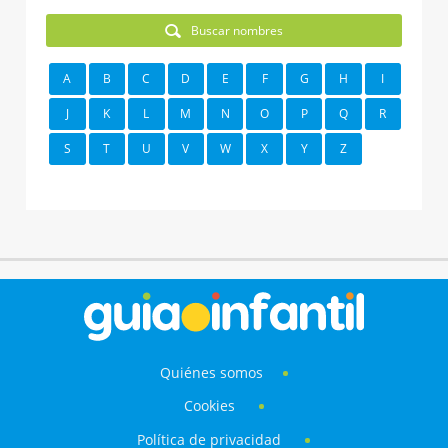
Buscar nombres
A
B
C
D
E
F
G
H
I
J
K
L
M
N
O
P
Q
R
S
T
U
V
W
X
Y
Z
Quiénes somos
Cookies
Política de privacidad