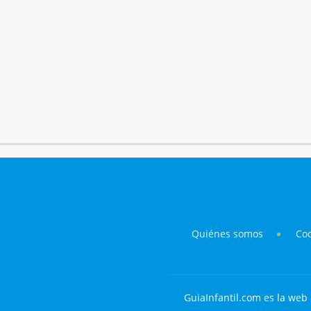
Quiénes somos
Co
GuiaInfantil.com es la web 