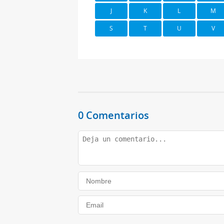
J
K
L
M
S
T
U
V
0 Comentarios