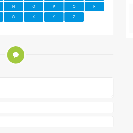
N
O
P
Q
R
W
X
Y
Z