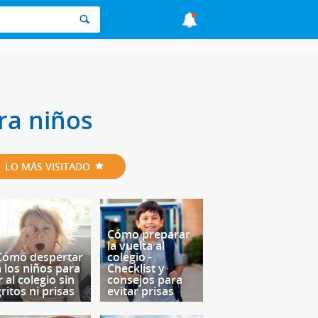
ra niños
LO MÁS VISITADO
Cómo preparar
la vuelta al
Cómo despertar
colegio -
a los niños para
Checklist y
r al colegio sin
consejos para
ritos ni prisas
evitar prisas