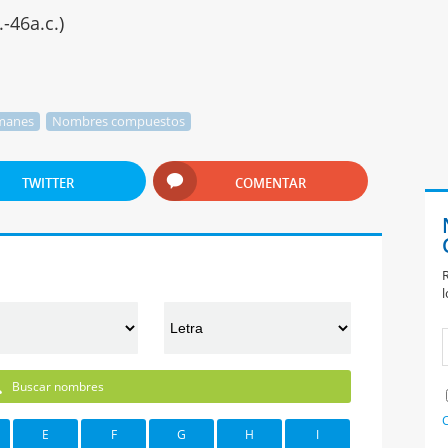
.-46a.c.)
manes
Nombres compuestos
TWITTER
COMENTAR
R
l
Buscar nombres
C
E
F
G
H
I