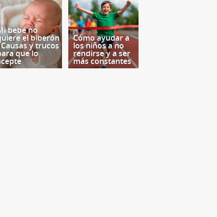
Mi bebé no
quiere el biberón
Cómo ayudar a
- Causas y trucos
los niños a no
para que lo
rendirse y a ser
acepte
más constantes