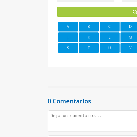
A
B
C
D
J
K
L
M
S
T
U
V
0 Comentarios