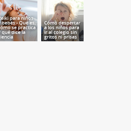
Reiki para niños
y bebés - Qué es,
Cómo despertar
cómo se practica
a los niños para
y qué dice la
ir al colegio sin
ciencia
gritos ni prisas