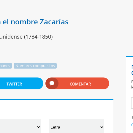
 el nombre Zacarías
ounidense (1784-1850)
manes
Nombres compuestos
R
TWITTER
COMENTAR
l
C