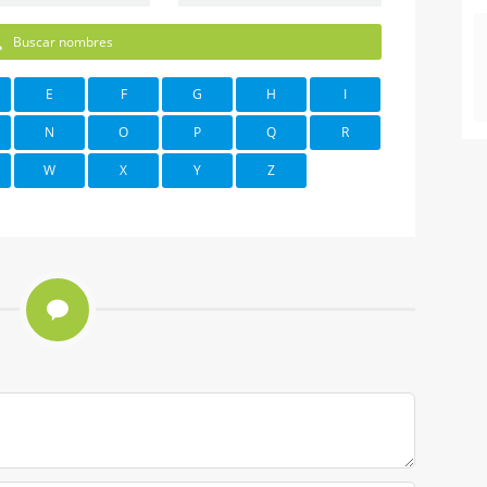
Buscar nombres
E
F
G
H
I
N
O
P
Q
R
W
X
Y
Z