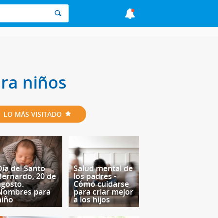
ra niños
LO MÁS VISITADO
Día del Santo
Salud mental de
Bernardo, 20 de
los padres -
agosto.
Cómo cuidarse
Nombres para
para criar mejor
niño
a los hijos