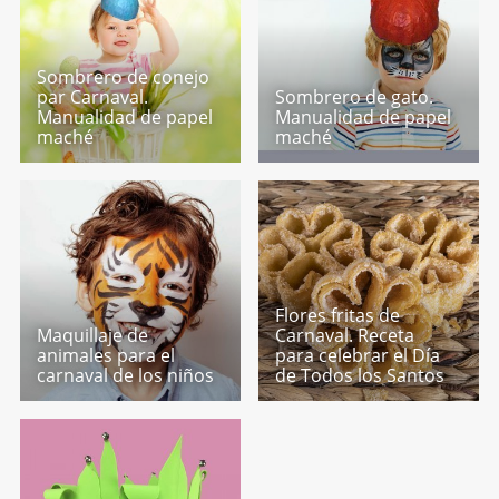
Sombrero de conejo
par Carnaval.
Sombrero de gato.
Manualidad de papel
Manualidad de papel
maché
maché
Flores fritas de
Maquillaje de
Carnaval. Receta
animales para el
para celebrar el Día
carnaval de los niños
de Todos los Santos