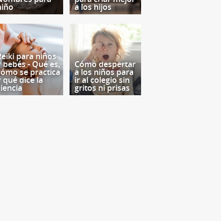
niño
a los hijos
Reiki para niños
y bebés - Qué es,
Cómo despertar
cómo se practica
a los niños para
y qué dice la
ir al colegio sin
ciencia
gritos ni prisas