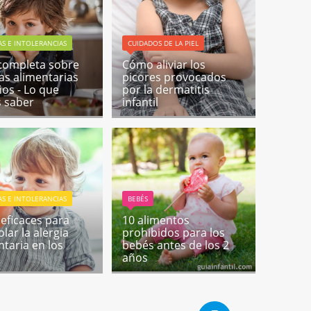
AS E INTOLERANCIAS
CUIDADOS DE LA PIEL
completa sobre
Cómo aliviar los
ias alimentarias
picores provocados
ños - Lo que
por la dermatitis
 saber
infantil
AS E INTOLERANCIAS
BEBÉS
 eficaces para
10 alimentos
lar la alergia
prohibidos para los
ntaria en los
bebés antes de los 2
años