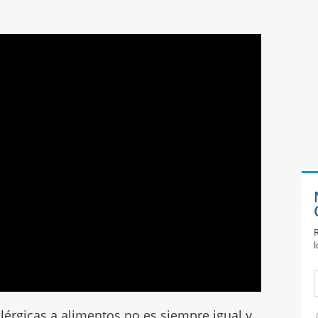
R
l
alérgicas a alimentos no es siempre igual y