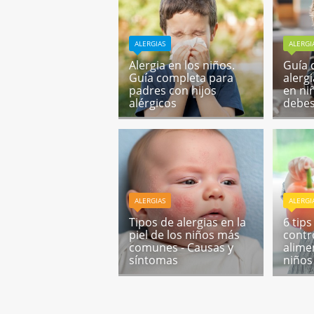
ALERGIAS
ALERGI
Alergia en los niños.
Guía 
Guía completa para
alerg
padres con hijos
en ni
alérgicos
debes
ALERGIAS
ALERGI
Tipos de alergias en la
6 tips
piel de los niños más
contro
comunes - Causas y
alime
síntomas
niños