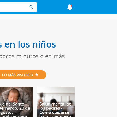
s en los niños
s pocos minutos o en más
LO MÁS VISITADO
Día del Santo
Salud mental de
Bernardo, 20 de
los padres -
agosto.
Cómo cuidarse
Nombres para
para criar mejor