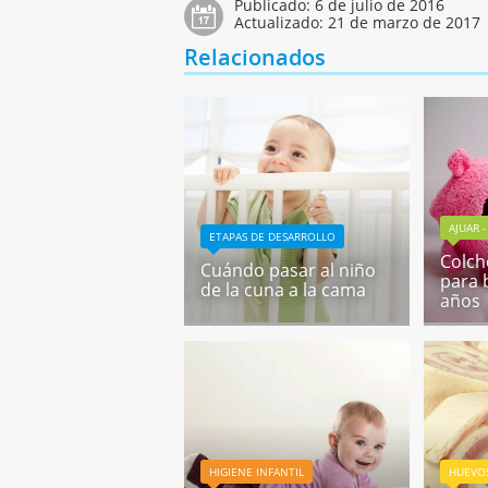
Publicado:
6 de julio de 2016
Actualizado:
21 de marzo de 2017
Relacionados
AJUAR 
ETAPAS DE DESARROLLO
Colch
Cuándo pasar al niño
para 
de la cuna a la cama
años
HIGIENE INFANTIL
HUEVO