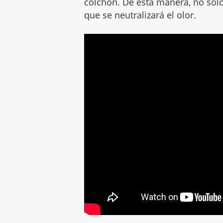
colchón. De esta manera, no só
que se neutralizará el olor.