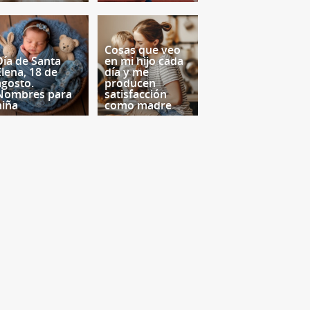
Cosas que veo
Día de Santa
en mi hijo cada
Elena, 18 de
día y me
agosto.
producen
Nombres para
satisfacción
niña
como madre