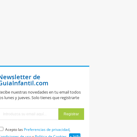
Newsletter de
GuiaInfantil.com
ecibe nuestras novedades en tu email todos
os lunes y jueves. Solo tienes que registrarte
Acepto las
Preferencias de privacidad
,
ondiciones de uso
y
Política de Cookies
+ Info