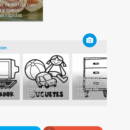
os de tortilla con
 y queso.
as rápidas
ción
Dibujo para
D
 un
Dibujo de unos
pintar de una
l
r para
juguetes para
mesilla de
i
colorear
noche
c