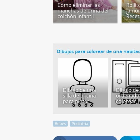
Cómo eliminar las
Rollit
manchas de orina del
jamón
colchón infantil
Recet
Dibujos para colorear de una habita
Dibujo de una
Dibujo de
silla de oficina
ordenado
para pintar
colorear
Bebés
Pediatría