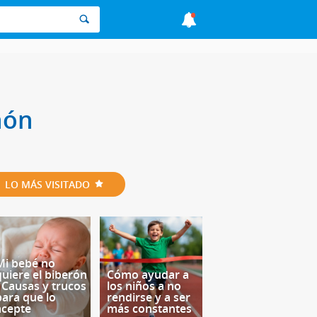
hón
LO MÁS VISITADO
Mi bebé no
quiere el biberón
Cómo ayudar a
- Causas y trucos
los niños a no
para que lo
rendirse y a ser
acepte
más constantes