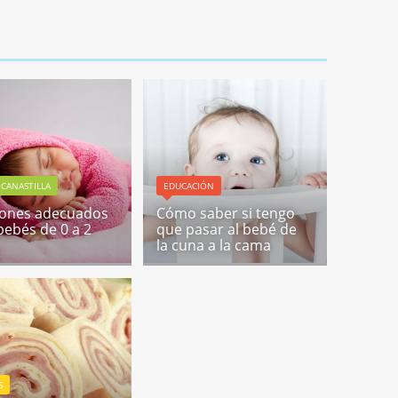
- CANASTILLA
EDUCACIÓN
ones adecuados
Cómo saber si tengo
bebés de 0 a 2
que pasar al bebé de
la cuna a la cama
S