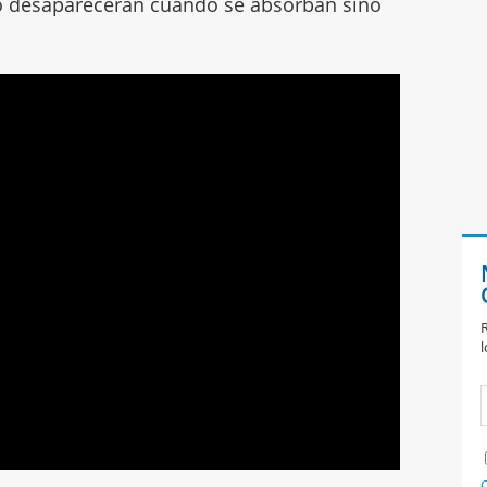
lo desaparecerán cuando se absorban sino
R
l
C